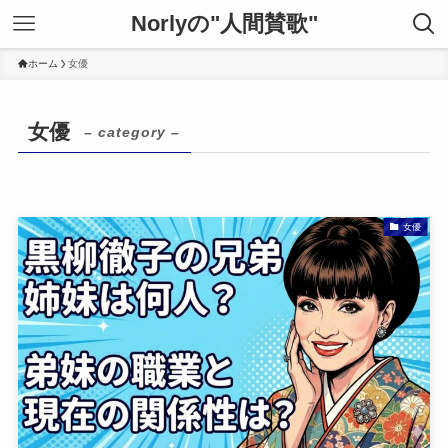
Norlyの"人間賛歌"
ホーム
女優
女優
– category –
女優